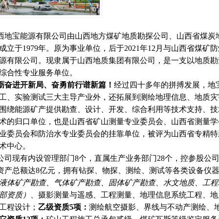
西地宝能源有限公司由山西地方煤矿地质勘探公司、山西省煤炭
成立于
1979年。原为事业单位，后于2021年12月与山西省
源有限公司。现隶属于山西地质集团有限公司，是一支以地质勘
综合性专业服务单位。
砺奋进开新局、奋勇前行谱新篇！
经过四十多年的拼搏发展，地
工、实验测试三大主导产业外，还拓展到测绘地理信息、地质灾
围绕能源矿产提供勘查、设计、开发、综合利用等技术支持、技
术的归口单位，也是山西省矿山测量专业委员会、山西省测量学
业委员会和防治水专业委员会的挂靠单位，被评为山西省专精特
术中心。
公司现有内设管理部门
8个，直属生产业务部门28个，控参股公司
资产总额达
8亿元，拥有钻探、物探、测绘、测试等各类设备仪
液体矿产勘查、气体矿产勘查、固体矿产勘查、水文地质、工程
部资质）
、摄影测量与遥感、工程测量、地理信息系统工程、地
工程设计；
乙级资质
5项：
测绘航空摄影、界线与不动产测绘、