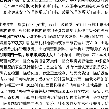
它资质
12项：
矿山工程施工总承包贰级、煤矿瓦斯等级鉴定服务
、安全生产检测检验机构资质证书、职业卫生技术服务机构资质
、职业健康安全管理体系认证证书、质量管理体系认证证书、信
述资质中，煤炭行业（矿井）设计乙级资质、矿山工程施工总承
机构资质、检验检测机构资质部分参数是集团其他二级公司没有
主知识产权
38项：
煤矿开采用的煤矿筛选设备、甲烷报警矿灯、
装置等
33项实用新型专利和地表构筑物三维管理系统V1.0、土
调查数据库管理系统、土地调查数据库共享分析系统5项软件著
勤耕耘四十载，硕果累累满枝头！
几十年来，我们为山西
95%
尺百余万米，提交各类报告万余件，提交煤炭资源储量100多亿
得相应的安全及计量认证，是全省唯一具有计量认定资质授权的
风安全检测、煤质化验、职业卫生检测、防灭火防治、煤矿设备检测
省业内处于领先地位；煤矿安全设计及施工方面，由我公司组织的
牌传播工程”和“2022创响山西最具投资价值项目”的上榜品牌
斯地质图填补省内空白并获得中国煤炭工业科学技术一等奖；航
中动态监测，为遏制打击非法采矿提供新技术新方法，受到省委
、隰县路家峪地热井等项目经济、社会效益及学术价值兼具；矿