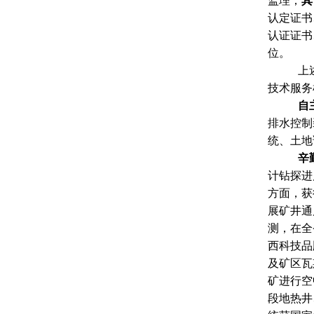
监理；
其
认定证书
认证证书
位。
上
技术服务
自
排水控制
统、土地
辛
计钻探进
方面，获
展矿井通
测，在全
西科技品
及矿区瓦
矿进行空
段地热井