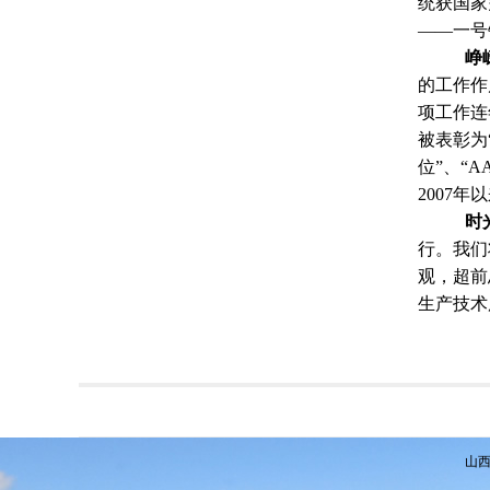
统获国家
——一号
峥
的工作作
项工作连
被表彰为
位”、“
2007
时
行。我们
观，超前
生产技术
山西