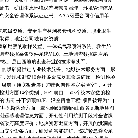
资质、爆破作业单位许可证四级、检验检测机构资质
证书、矿山生态环境保护与恢复治理、环境管理体系
息安全管理体系认证证书、
AAA级重合同守信用单
包贰级资质、安全生产检测检验机构资质、职业卫生
取得，地宝公司独有的资质。
煤矿勘察的取样装置、一体式气幕喷淋系统、救生舱
地调查数据采集软件系统V1.0、土地调查数据建库系
作权。是山西地质勘查行业的技术领头军。
以上的煤矿提供过专业技术服务。地勘技术服务方面，累
吨，发现和勘查10余处多金属及非金属矿床；检测检验
“煤层（顶底板岩层）冲击倾向性鉴定实验室”，可开
方面14个类别，60个项目，503个技术参数的检
“煤矿井下切顶卸压、沿空留巷工程”项目被评为“山
；矿井瓦斯防治方面，牵头组织编制的山西省瓦斯地质图
测遥感地理信息方面，开创性利用航测手段对全省煤
省政府高度评价；地热资源勘查方面，开展的洪洞南
山安全设备方面，研发的智能矿灯、煤矿紧急避险系