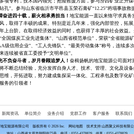
多项专利，技术国内领先；抢险救援方面，参与汾西矿业正升煤矿“
钻孔”。参与山东省临沂市平邑县玉荣石膏矿“12.25”坍塌事
嵘奋进四十载，薪火相承勇担当！
地宝能源一直以来恪守求真务
风，取得了丰硕的成果。特别是近几年来，强化内部管控，拓展
年上台阶。在取得经济效益的同时，也获得了丰厚的社会效益。
“全国煤炭工业先进集体”、“山西省模范单位”，荣获“全省能源
AAA级信用企业”、“工人先锋队”、“最美劳动集体”称号，连续
年以来连续被省直工委授予“文明单位”。
光不负奋斗者，岁月眷顾追梦人！
奋楫扬帆的地宝能源公司面对
将不断总结经验，充分发挥自身人才、技术、管理、文化及设备
思维，开拓进取，努力建成集探采一体化、工程承包及数字化矿
服务的引领者！
新闻资讯
单位简介
业务介绍
党群工作
客户服务
联系我们
地宝能源有限公司 版权所有 © 2026 Inc.
网站地图
技术支持:山西聚义科技有限
地址：山西省太原市朝阳街75号 电话：0351-4378829 传真：0351-4378829