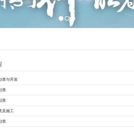
绍
源勘查与开发
勘查
勘查
勘查及施工
勘查