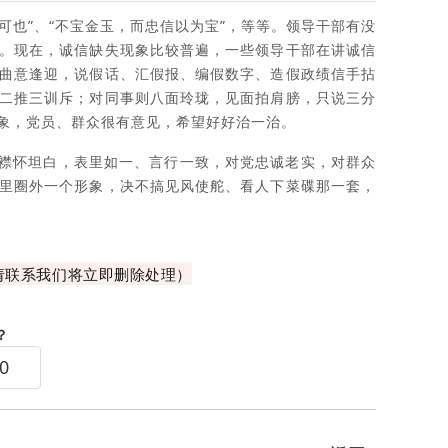
可也”、“不宝金玉，而忠信以为宝”，等等。领导干部有没
。现在，诚信缺失现象比较普遍，一些领导干部在讲诚信
曲意逢迎，说假话、汇假报、编假数字、造假政绩信手拈
二推三训斥；对同事则八面玲珑，见面拍肩膀，只说三分
象，党员、群众很有意见，希望好好治一治。
襟怀坦白，表里如一、言行一致，对党忠诚老实，对群众
里圈外一个形象，决不搞见风使舵、看人下菜碟那一套，
请联系我们将立即删除处理）
？
0