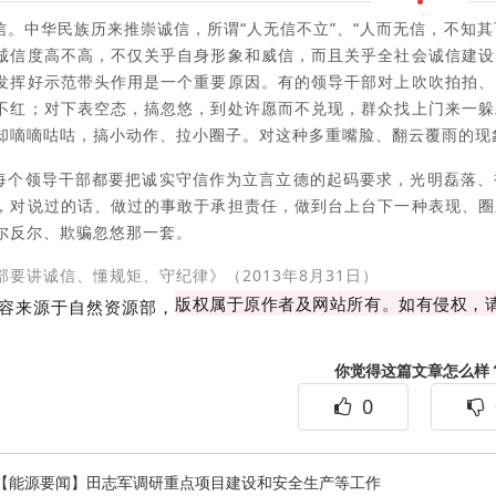
信。中华民族历来推崇诚信，所谓“人无信不立”、“人而无信，不知其
诚信度高不高，不仅关乎自身形象和威信，而且关乎全社会诚信建设
发挥好示范带头作用是一个重要原因。有的领导干部对上吹吹拍拍、
不红；对下表空态，搞忽悠，到处许愿而不兑现，群众找上门来一躲
却嘀嘀咕咕，搞小动作、拉小圈子。对这种多重嘴脸、翻云覆雨的现
每个领导干部都要把诚实守信作为立言立德的起码要求，光明磊落、
，对说过的话、做过的事敢于承担责任，做到台上台下一种表现、圈
尔反尔、欺骗忽悠那一套。
部要讲诚信、懂规矩、守纪律》（2013年8月31日）
版权属于原作者及网站所有。如有侵权，
容来源于自然资源部
，
你觉得这篇文章怎么样
0
【能源要闻】田志军调研重点项目建设和安全生产等工作