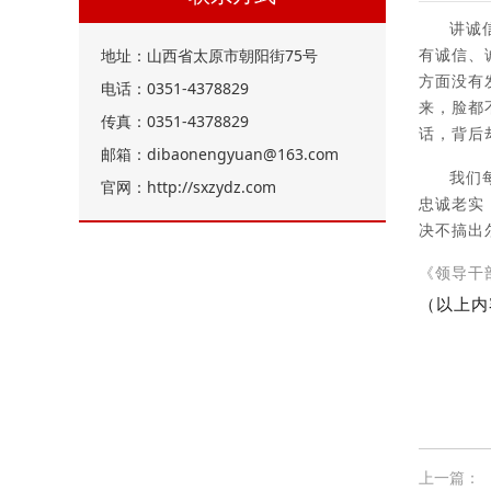
讲诚
有诚信、
地址：山西省太原市朝阳街75号
方面没有
电话：0351-4378829
来，脸都
传真：0351-4378829
话，背后
邮箱：dibaonengyuan@163.com
我们
官网：http://sxzydz.com
忠诚老实
决不搞出
《领导干
（以上内
上一篇：